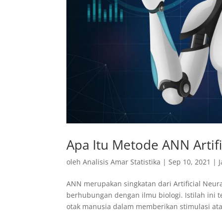
Apa Itu Metode ANN Artifi
oleh
Analisis Amar Statistika
|
Sep 10, 2021
|
ANN merupakan singkatan dari Artificial Neu
berhubungan dengan ilmu biologi. Istilah in
otak manusia dalam memberikan stimulasi ata