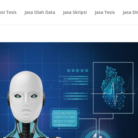
si Tesis
Jasa Olah Data
Jasa Skripsi
Jasa Tesis
Jasa Di