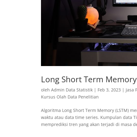
Long Short Term Memory
oleh
Admin Data Statistik
|
Feb 3, 2023
|
Jasa 
Kursus Olah Data Penelitian
Algoritma Long Short Term Memory (LSTM) me
waktu atau data time series. Kumpulan data T
memprediksi tren yang akan terjadi di masa de