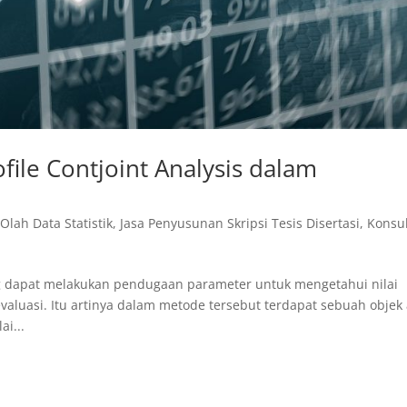
ile Contjoint Analysis dalam
 Olah Data Statistik
,
Jasa Penyusunan Skripsi Tesis Disertasi
,
Konsul
ng dapat melakukan pendugaan parameter untuk mengetahui nilai
valuasi. Itu artinya dalam metode tersebut terdapat sebuah objek
ai...