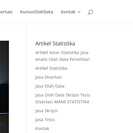
sertasi
KursusOlahData
Kontak
Artikel Statistika
Artikel Amar Statistika Jasa
Analis Olah Data Penelitian
Artikel Statistika
Jasa Disertasi
Jasa Olah Data
Jasa Olah Data Skripsi Tesis
Disertasi AMAR STATISTIKA
Jasa Skripsi
Jasa Tesis
Kontak