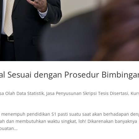
nal Sesuai dengan Prosedur Bimbinga
sa Olah Data Statistik
,
Jasa Penyusunan Skripsi Tesis Disertasi
,
Kur
g menempuh pendidikan S1 pasti suatu saat akan berhadapan de
dah dan membutuhkan waktu singkat, loh! Dikarenakan banyaknya
uatan...