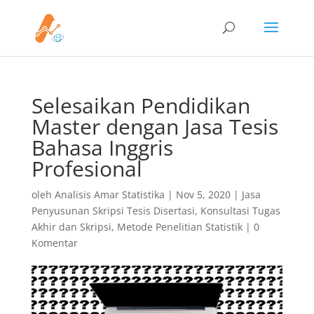
Selesaikan Pendidikan
Master dengan Jasa Tesis
Bahasa Inggris
Profesional
oleh
Analisis Amar Statistika
|
Nov 5, 2020
|
Jasa
Penyusunan Skripsi Tesis Disertasi
,
Konsultasi Tugas
Akhir dan Skripsi
,
Metode Penelitian Statistik
|
0
Komentar